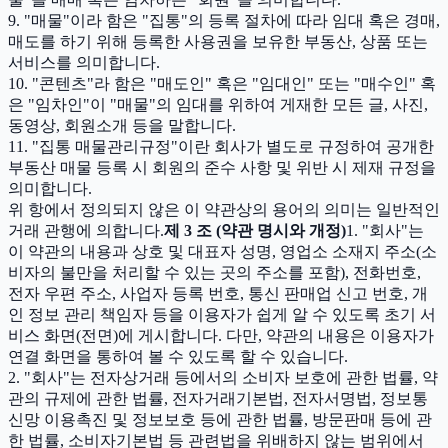
9. "매물"이라 함은 "집통"의 등록 절차에 따라 임대 혹은 경매,
매도를 하기 위해 등록한 사용권을 보유한 부동산, 상품 또는
서비스를 의미합니다.
10. "콘텐츠"라 함은 "매도인" 혹은 "임대인" 또는 "매수인" 혹
은 "임차인"이 "매물"의 임대를 위하여 게재한 모든 글, 사진,
동영상, 회원소개 등을 말합니다.
11. "집통 매물관리규정"이란 회사가 별도로 규정하여 공개한
부동산 매물 등록 시 회원의 준수 사항 및 위반 시 제재 규정을
의미합니다.
위 항에서 정의되지 않은 이 약관상의 용어의 의미는 일반적인
거래 관행에 의합니다.
제 3 조 (약관 명시와 개정)
1. "회사"는
이 약관의 내용과 상호 및 대표자 성명, 영업소 소재지 주소(소
비자의 불만을 처리할 수 있는 곳의 주소를 포함), 전화번호,
전자 우편 주소, 사업자 등록 번호, 통신 판매업 신고 번호, 개
인 정보 관리 책임자 등을 이용자가 쉽게 알 수 있도록 초기 서
비스 화면(전면)에 게시합니다. 다만, 약관의 내용은 이용자가
연결 화면을 통하여 볼 수 있도록 할 수 있습니다.
2. "회사"는 전자상거래 등에서의 소비자 보호에 관한 법률, 약
관의 규제에 관한 법률, 전자거래기본법, 전자서명법, 정보통
신망 이용촉진 및 정보보호 등에 관한 법률, 방문판매 등에 관
한 법률, 소비자기본법 등 관련법을 위배하지 않는 범위에서