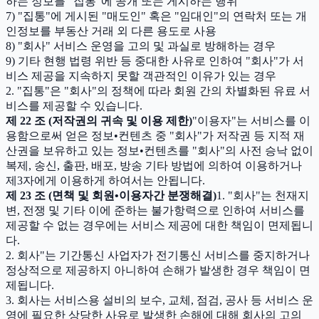
하는 정보를 "집통"에 공개 또는 게시하는 행위
7) "집통"에 게시된 "매도인" 혹은 "임대인"의 연락처 또는 개
인정보를 부동산 거래 외 다른 용도로 사용
8) "회사" 서비스 운영을 고의 및 과실로 방해하는 경우
9) 기타 현행 법령 위반 등 중대한 사유로 인하여 "회사"가 서
비스 제공을 지속하지 못할 객관적인 이유가 있는 경우
2. "집통"은 "회사"의 정책에 따라 회원 간의 차별화된 유료 서
비스를 제공할 수 있습니다.
제 22 조 (저작권의 귀속 및 이용 제한)
"이용자"는 서비스를 이
용함으로써 얻은 정보•컨텐츠 중 "회사"가 저작권 등 지적 재
산권을 보유하고 있는 정보•컨텐츠를 "회사"의 사전 승낙 없이
복제, 송신, 출판, 배포, 방송 기타 방법에 의하여 이용하거나
제3자에게 이용하게 하여서는 안됩니다.
제 23 조 (면책 및 회원•이용자간 분쟁해결)
1. "회사"는 천재지
변, 전쟁 및 기타 이에 준하는 불가항력으로 인하여 서비스를
제공할 수 없는 경우에는 서비스 제공에 대한 책임이 면제됩니
다.
2. 회사"는 기간통신 사업자가 전기통신 서비스를 중지하거나
정상적으로 제공하지 아니하여 손해가 발생한 경우 책임이 면
제됩니다.
3. 회사는 서비스용 설비의 보수, 교체, 점검, 공사 등 서비스 운
영에 필요한 상당한 사유로 발생한 손해에 대해 회사의 고의