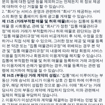
문의 등에 대한 답변 등을 제외하고는 언제든지 위 정보 제공
에 대하여 수신 거절을 할 수 있습니다.
2. "회사"는 서비스 운영과 관련하여 "회사"가 제공하는 서비
스의 화면 및 홈페이지 등에 광고를 게재할 수 있습니다.
제 15조 (거래부적합 매물 및 허위 매물)
회사는 집통에 등록된
매물 중 사회통념, 관례 및 "회사"가 정한 "집통 매물관리규
정"에 따라 거래가 부적합하거나 허위 매물로 판단되는 경우
"집통 매물관리규정"에 따라 비공개처리 후 삭제, 수정을 요청
하거나 직접 삭제 할 수 있으며, 그러한 정보 제공 및 매물 등록
이 본 약관 또는 "집통 매물관리규정"에 위배되는 경우 본 약
관 및 "집통 매물관리규정"의 내용에 따라 해당 회원의 서비스
이용을 정지하거나 회원과의 이용계약을 해지할 수 있습니다.
집통에 부적합한 매물 및 허위 매물을 등록하여 거래 과정에서
타 이용자에게 손해가 발생하는 경우, 매물 등록자는 관련 법
령에 의거하여 책임을 질 수 있습니다.
제 16조 (부동산 거래 계약의 성립)
1."집통"에서 이루어지는 부
동산 거래 승낙의 표시가 이용자 상호 간 합의 하에 이루어진
경우, 해당 계약이 성립한 것으로 봅니다. 이때 "회사"는 거래
당사자 간의 부동산 계약에 개입하지 않으며, 이와 관련해서
일체의 책임을 부담하지 않습니다.
2. 이용자가 미성년자와 계약을 체결하는 경우에는 민법 및 관
련 규정에 의하여 법정 대리인의 동의를 얻지 못하면 미성년자