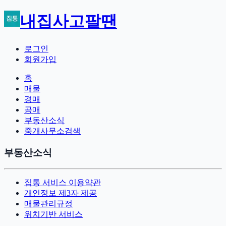
내집사고팔땐
로그인
회원가입
홈
매물
경매
공매
부동산소식
중개사무소검색
부동산소식
집통 서비스 이용약관
개인정보 제3자 제공
매물관리규정
위치기반 서비스